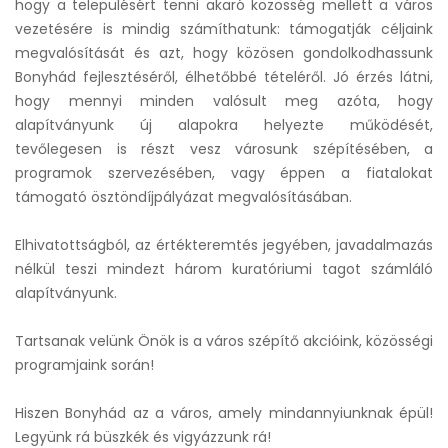
hogy a településért tenni akaró közösség mellett a város
vezetésére is mindig számíthatunk: támogatják céljaink
megvalósítását és azt, hogy közösen gondolkodhassunk
Bonyhád fejlesztéséről, élhetőbbé tételéről. Jó érzés látni,
hogy mennyi minden valósult meg azóta, hogy
alapítványunk új alapokra helyezte működését,
tevőlegesen is részt vesz városunk szépítésében, a
programok szervezésében, vagy éppen a fiatalokat
támogató ösztöndíjpályázat megvalósításában.
Elhivatottságból, az értékteremtés jegyében, javadalmazás
nélkül teszi mindezt három kuratóriumi tagot számláló
alapítványunk.
Tartsanak velünk Önök is a város szépítő akcióink, közösségi
programjaink során!
Hiszen Bonyhád az a város, amely mindannyiunknak épül!
Legyünk rá büszkék és vigyázzunk rá!