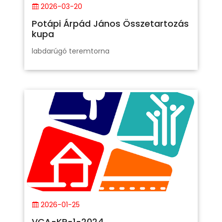
2026-03-20
Potápi Árpád János Összetartozás
kupa
labdarúgó teremtorna
2026-01-25
VCA-KP-1-2024