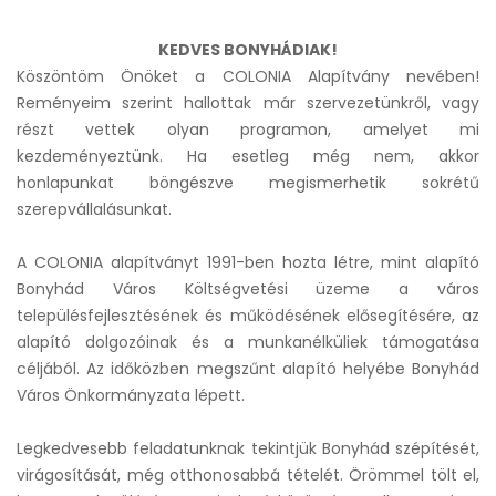
KEDVES BONYHÁDIAK!
Köszöntöm Önöket a COLONIA Alapítvány nevében!
Reményeim szerint hallottak már szervezetünkről, vagy
részt vettek olyan programon, amelyet mi
kezdeményeztünk. Ha esetleg még nem, akkor
honlapunkat böngészve megismerhetik sokrétű
szerepvállalásunkat.
A COLONIA alapítványt 1991-ben hozta létre, mint alapító
Bonyhád Város Költségvetési üzeme a város
településfejlesztésének és működésének elősegítésére, az
alapító dolgozóinak és a munkanélküliek támogatása
céljából. Az időközben megszűnt alapító helyébe Bonyhád
Város Önkormányzata lépett.
Legkedvesebb feladatunknak tekintjük Bonyhád szépítését,
virágosítását, még otthonosabbá tételét. Örömmel tölt el,