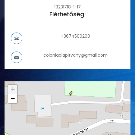
19231718-1-17
Elérhetőség:
+3674500200
coloniaalapitvany@gmail.com
+
−