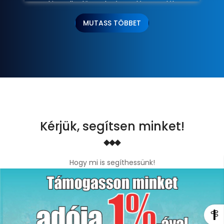
kiemelkedő eredményt elért tanulók
támogatása.
MUTASS TÖBBET
Kérjük, segítsen minket!
Hogy mi is segíthessünk!